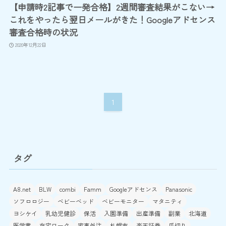
【申請時2記事で一発合格】2週間審査結果がこない→
これをやったら翌日メールがきた！Googleアドセンス
審査合格時の状況
2020年12月22日
1
タグ
A8.net
BLW
combi
Famm
Googleアドセンス
Panasonic
ソフロロジー
ベビーベッド
ベビーモニター
マタニティ
ヨシケイ
乳幼児健診
保活
入園準備
出産準備
副業
北海道
医学書
在宅ワーク
家事外注
札幌市
楽天証券
爪切り