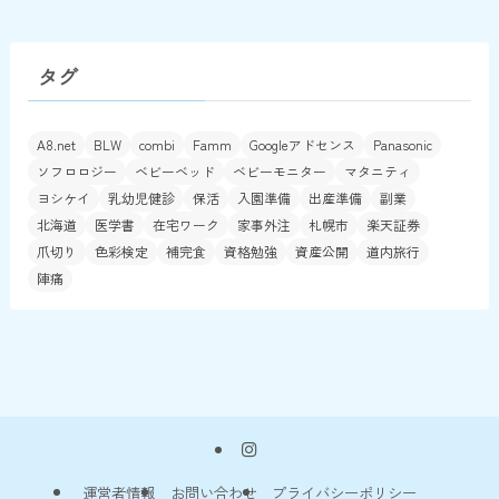
タグ
A8.net
BLW
combi
Famm
Googleアドセンス
Panasonic
ソフロロジー
ベビーベッド
ベビーモニター
マタニティ
ヨシケイ
乳幼児健診
保活
入園準備
出産準備
副業
北海道
医学書
在宅ワーク
家事外注
札幌市
楽天証券
爪切り
色彩検定
補完食
資格勉強
資産公開
道内旅行
陣痛
運営者情報
お問い合わせ
プライバシーポリシー