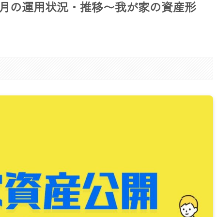
年2月の運用状況・推移〜我が家の資産形
。