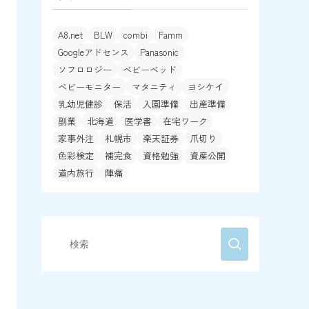
A8.net
BLW
combi
Famm
Googleアドセンス
Panasonic
ソフロロジー
ベビーベッド
ベビーモニター
マタニティ
ヨシケイ
乳幼児健診
保活
入園準備
出産準備
副業
北海道
医学書
在宅ワーク
家事外注
札幌市
楽天証券
爪切り
色彩検定
補完食
資格勉強
資産公開
道内旅行
陣痛