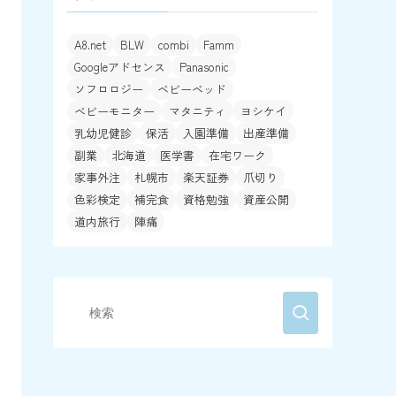
A8.net
BLW
combi
Famm
Googleアドセンス
Panasonic
ソフロロジー
ベビーベッド
ベビーモニター
マタニティ
ヨシケイ
乳幼児健診
保活
入園準備
出産準備
副業
北海道
医学書
在宅ワーク
家事外注
札幌市
楽天証券
爪切り
色彩検定
補完食
資格勉強
資産公開
道内旅行
陣痛