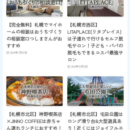
【完全無料】札幌でマイホ
【札幌市西区】
ームの相談はおうちづくり
LITAPLACE(リタプレイス)
の相談窓口つしまさんがお
は子連れで行けるセルフ脱
すすめ
毛サロン！子ども・パパの
脱毛もできるコスパ最強サ
2024年1月29日
ロン
2023年10月9日
【札幌市北区】神野喫茶店
【札幌市北区】屯田公園は
×JINNO COFFEEは赤ちゃ
ロング滑り台&大型遊具あ
ん連れランチにおすすめ！
り！近くにはジョイフルエ