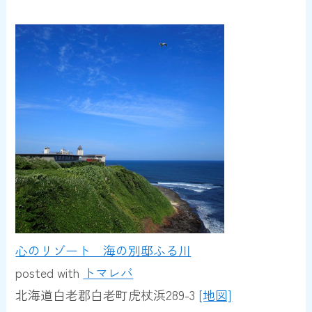
心のリゾート 海の別邸ふる川
posted with
トマレバ
北海道白老郡白老町虎杖浜289-3
[地図]