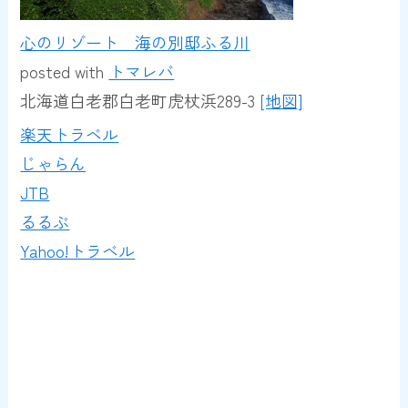
心のリゾート 海の別邸ふる川
posted with
トマレバ
北海道白老郡白老町虎杖浜289-3
[地図]
楽天トラベル
じゃらん
JTB
るるぶ
Yahoo!トラベル