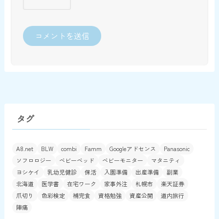
タグ
A8.net
BLW
combi
Famm
Googleアドセンス
Panasonic
ソフロロジー
ベビーベッド
ベビーモニター
マタニティ
ヨシケイ
乳幼児健診
保活
入園準備
出産準備
副業
北海道
医学書
在宅ワーク
家事外注
札幌市
楽天証券
爪切り
色彩検定
補完食
資格勉強
資産公開
道内旅行
陣痛